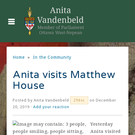
Home
»
In the Community
Anita visits Matthew
House
Posted by
Anita Vandenbeld
on December
296sc
20, 2019 ·
Add your reaction
Yesterday
Anita visited