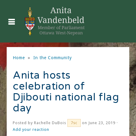
Home
»
In the Community
Anita hosts
celebration of
Djibouti national flag
day
Posted by
Rachelle DuBois
on June 23, 2019 ·
7sc
Add your reaction