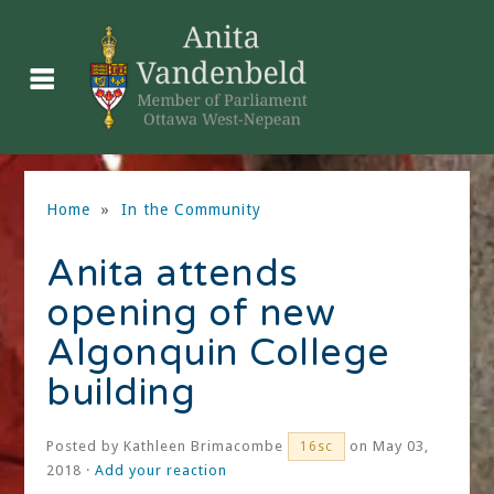
Home
»
In the Community
Anita attends
opening of new
Algonquin College
building
Posted by
Kathleen Brimacombe
on May 03,
16sc
2018 ·
Add your reaction